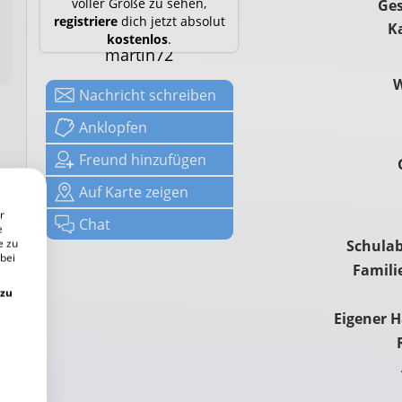
voller Größe zu sehen,
Ges
registriere
dich jetzt absolut
K
kostenlos
.
martin72
Nachricht
schreiben
Anklop­fen
Freund hinzufügen
Auf
Karte zeigen
r
Chat
e
e zu
Schulab
 bei
Famili
 zu
Eigener 