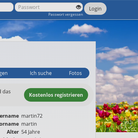
Login
Passwort vergessen
agen
Ich suche
Fotos
d das
Kostenlos
registrieren
zername
martin72
orname
martin
Alter
54 Jahre