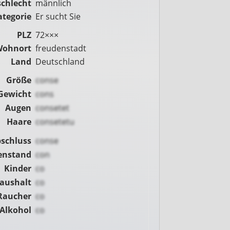
chlecht
männlich
ategorie
Er sucht Sie
PLZ
72×××
Wohnort
freudenstadt
Land
Deutschland
Größe
conse
Gewicht
cons
Augen
consetet
Haare
consetetu
schluss
conse
enstand
con
Kinder
co
Haushalt
co
Raucher
co
Alkohol
co