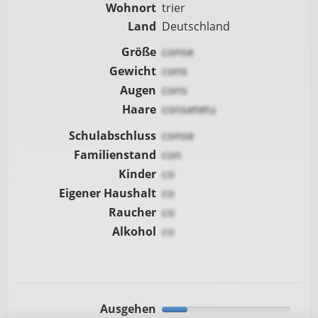
Wohnort
trier
Land
Deutschland
Größe
conse
Gewicht
cons
Augen
cons
Haare
consetetu
Schulabschluss
conse
Familienstand
con
Kinder
co
Eigener Haushalt
co
Raucher
co
Alkohol
co
Ausgehen