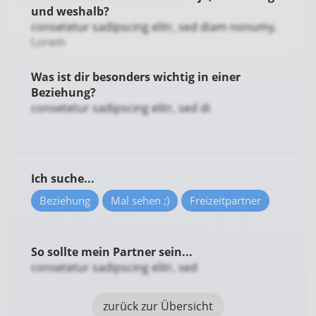
Autos
und weshalb?
Sammeln
consetetur sadipscing elitr, sed diam nonumy.
Rad fahren
Lorem
Schwimmen
Was ist dir besonders wichtig in einer
Gartenarbeit
Beziehung?
Antiquitäten
consetetur sadipscing elitr, sed di
Shoppen
Sprachen lernen
Filme gucken
Fitnessstudio
Ich suche...
Beziehung
Mal sehen ;)
Freizeitpartner
So sollte mein Partner sein...
consetetur sadipscing elitr, sed
zurück zur Übersicht