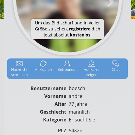
Um das Bild scharf und in voller
Größe zu sehen,
registriere
dich
jetzt absolut
kostenlos
.
Nachricht
Anklop­fen
Befreun­den
Auf
Karte
Chat
schreiben
zeigen
Benutzername
boesch
Vorname
andré
Alter
77 Jahre
Geschlecht
männlich
Kategorie
Er sucht Sie
PLZ
54×××