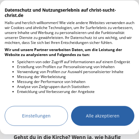
Kochen
Datenschutz und Nutzungserlebnis auf christ-sucht-
Computer
christ.de
Kunst
Hallo und herzlich willkommen! Wie viele andere Websites verwenden auch
Essen gehen
wir Cookies und ähnliche Technologien, um Ihr Surferlebnis zu verbessern,
unsere Inhalte und Werbung zu personalisieren und die Funktionalität
Literatur
unserer Dienste zu gewährleisten. Ihr Datenschutz ist uns wichtig, und wir
möchten, dass Sie sich bei Ihren Entscheidungen sicher fühlen.
Entspannen
Wir und unsere Partner verarbeiten Daten, um die Leistung der
Musik hören
Website zu analysieren und Folgendes zu tun:
Fernsehen
Speichern von oder Zugriff auf Informationen auf einem Endgerät
Erstellung von Profilen zur Personalisierung von Inhalten
Musik machen
Verwendung von Profilen zur Auswahl personalisierter Inhalte
Freunde treffen
Messung der Werbeleistung
Messung der Performance von Inhalten
Reisen
Analyse von Zielgruppen durch Statistiken
Musikrichtung
Jazz
Entwicklung und Verbesserung der Angebote
Handwerken
lateinamerikanische
Sport treiben
Musik
Tanzen
Soul
Einstellungen
Alle akzeptieren
Wandern
Fotografie
Basteln
Gehst du in die Kirche? Wenn ja, wie häufig