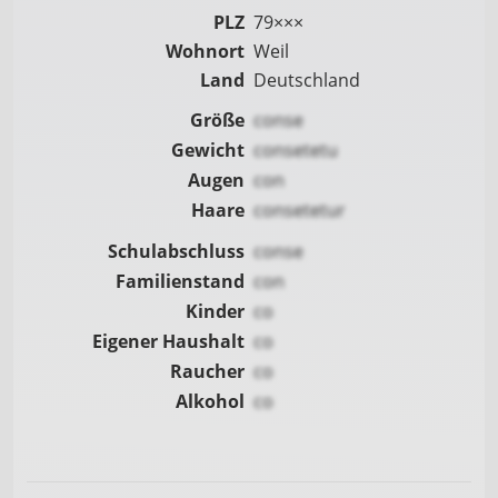
PLZ
79×××
Wohnort
Weil
Land
Deutschland
Größe
conse
Gewicht
consetetu
Augen
con
Haare
consetetur
Schulabschluss
conse
Familienstand
con
Kinder
co
Eigener Haushalt
co
Raucher
co
Alkohol
co