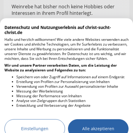
Weinrebe hat bisher noch keine Hobbies oder
Interessen in ihrem Profil hinterlegt.
Datenschutz und Nutzungserlebnis auf christ-sucht-
christ.de
Musikrichtung
Worship
Hallo und herzlich willkommen! Wie viele andere Websites verwenden auch
wir Cookies und ähnliche Technologien, um Ihr Surferlebnis zu verbessern,
unsere Inhalte und Werbung zu personalisieren und die Funktionalität
unserer Dienste zu gewährleisten. Ihr Datenschutz ist uns wichtig, und wir
möchten, dass Sie sich bei Ihren Entscheidungen sicher fühlen.
Gehst du in die Kirche? Wenn ja, wie häufig
Wir und unsere Partner verarbeiten Daten, um die Leistung der
und weshalb?
Website zu analysieren und Folgendes zu tun:
consetetur sadipscing elitr, sed diam nonumy.
Speichern von oder Zugriff auf Informationen auf einem Endgerät
Lorem ipsum dolor sit amet, consetetur
Erstellung von Profilen zur Personalisierung von Inhalten
sadipscing
Verwendung von Profilen zur Auswahl personalisierter Inhalte
Messung der Werbeleistung
Messung der Performance von Inhalten
Analyse von Zielgruppen durch Statistiken
Was bedeutet dir der christliche Glaube in
Entwicklung und Verbesserung der Angebote
deinem Leben?
consetetur sadips
Einstellungen
Alle akzeptieren
Was ist dir besonders wichtig in einer