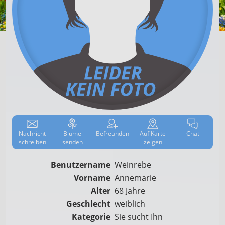
Nachricht
Blume
Befreun­den
Auf
Karte
Chat
schreiben
senden
zeigen
Benutzername
Weinrebe
Vorname
Annemarie
Alter
68 Jahre
Geschlecht
weiblich
Kategorie
Sie sucht Ihn