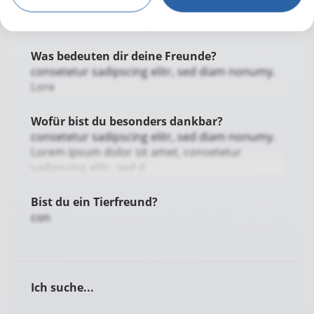
Beziehung?
consetetur sadipscing el
Was bedeuten dir deine Freunde?
consetetur sadipscing elitr, sed diam nonumy.
Lore
Wofür bist du besonders dankbar?
consetetur sadipscing elitr, sed diam nonumy.
Lorem ipsum dolor sit amet, consetetur
sadipscing elitr, sed d
Bist du ein Tierfreund?
con
Ich suche...