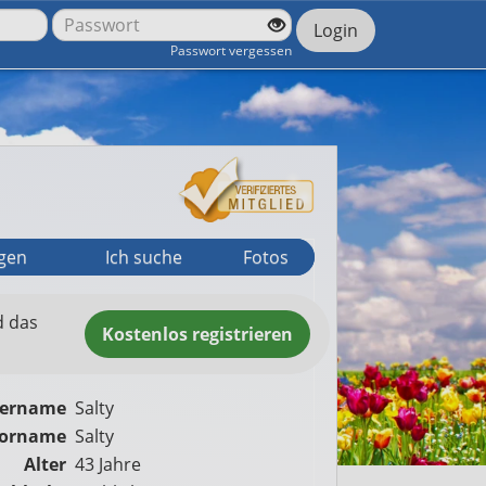
Login
Passwort vergessen
agen
Ich suche
Fotos
d das
Kostenlos
registrieren
zername
Salty
orname
Salty
Alter
43 Jahre