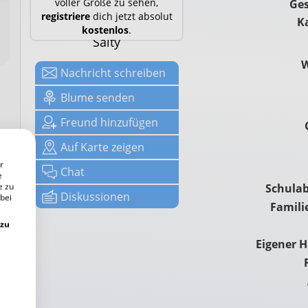
voller Größe zu sehen,
Ges
registriere
dich jetzt absolut
K
kostenlos
.
Salty
Nachricht
schreiben
Blume senden
Freund hinzufügen
Auf
Karte zeigen
r
Chat
e
e zu
Schulab
Diskussionen
 bei
Famili
 zu
Eigener 