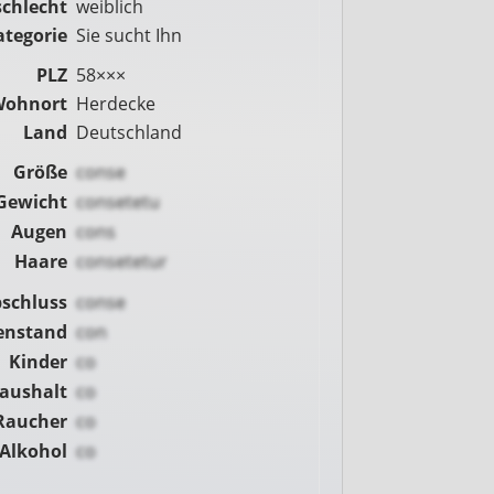
chlecht
weiblich
ategorie
Sie sucht Ihn
PLZ
58×××
Wohnort
Herdecke
Land
Deutschland
Größe
conse
Gewicht
consetetu
Augen
cons
Haare
consetetur
schluss
conse
enstand
con
Kinder
co
Haushalt
co
Raucher
co
Alkohol
co