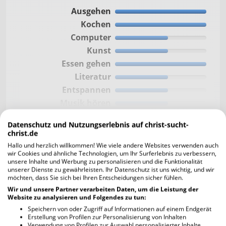
Ausgehen
Kochen
Computer
Kunst
Essen gehen
Literatur
Entspannen
Musik hören
Fernsehen
Datenschutz und Nutzungserlebnis auf christ-sucht-
Musik machen
christ.de
Hallo und herzlich willkommen! Wie viele andere Websites verwenden auch
wir Cookies und ähnliche Technologien, um Ihr Surferlebnis zu verbessern,
unsere Inhalte und Werbung zu personalisieren und die Funktionalität
Musikrichtung
Jazz
unserer Dienste zu gewährleisten. Ihr Datenschutz ist uns wichtig, und wir
möchten, dass Sie sich bei Ihren Entscheidungen sicher fühlen.
Wir und unsere Partner verarbeiten Daten, um die Leistung der
Website zu analysieren und Folgendes zu tun:
Gehst du in die Kirche? Wenn ja, wie häufig
Speichern von oder Zugriff auf Informationen auf einem Endgerät
und weshalb?
Erstellung von Profilen zur Personalisierung von Inhalten
consetetur sadipscing elitr, sed diam nonum
Verwendung von Profilen zur Auswahl personalisierter Inhalte