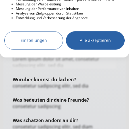
Messung der Werbeleistung
Messung der Performance von Inhalten
Was bedeutet dir der christliche Glaube in
Analyse von Zielgruppen durch Statistiken
Entwicklung und Verbesserung der Angebote
deinem Leben?
consetetur sadipscing elitr, sed di
Was ist dir besonders wichtig in einer
Einstellungen
Alle akzeptieren
Beziehung?
consetetur sadipscing elitr, sed diam nonumy.
Lorem ipsum dolor sit amet, consetetur
sadipscing elitr, sed dia
Worüber kannst du lachen?
consetetur sadipscing elitr, sed dia
Was bedeuten dir deine Freunde?
consetetur sadipscing
Was schätzen andere an dir?
consetetur sadipscing elitr, sed diam