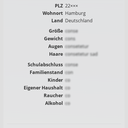
PLZ
22×××
Wohnort
Hamburg
Land
Deutschland
Größe
conse
Gewicht
cons
Augen
consetetur
Haare
consetetur sad
Schulabschluss
conse
Familienstand
con
Kinder
co
Eigener Haushalt
co
Raucher
co
Alkohol
co