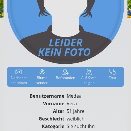
Nachricht
Blume
Befreun­den
Auf
Karte
Chat
schreiben
senden
zeigen
Benutzername
Medea
Vorname
Vera
Alter
51 Jahre
Geschlecht
weiblich
Kategorie
Sie sucht Ihn