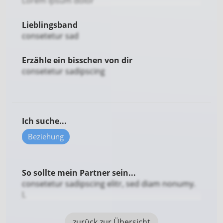
Lorem ipsum dolor
Lieblingsband
consetetur sad
Erzähle ein bisschen von dir
consetetur sadipscing
Ich suche...
Beziehung
So sollte mein Partner sein...
consetetur sadipscing elitr, sed diam nonumy.
L
zurück zur Übersicht