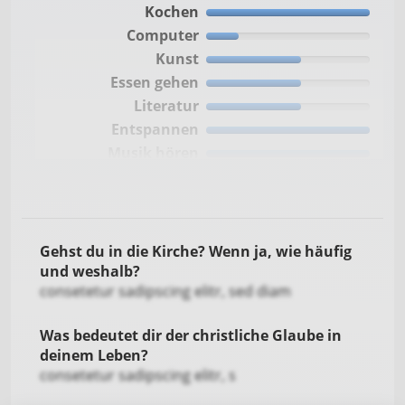
Kochen
Computer
Kunst
Essen gehen
Literatur
Entspannen
Musik hören
Fernsehen
Freunde treffen
Reisen
Handwerken
Gehst du in die Kirche? Wenn ja, wie häufig
Sport treiben
und weshalb?
consetetur sadipscing elitr, sed diam
Kino
Tanzen
Was bedeutet dir der christliche Glaube in
Wandern
deinem Leben?
Bergsteigen
consetetur sadipscing elitr, s
Fotografie