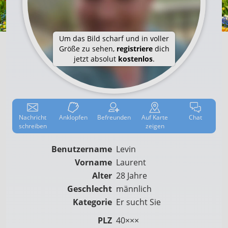
Um das Bild scharf und in voller
Größe zu sehen,
registriere
dich
jetzt absolut
kostenlos
.
Nachricht
Anklop­fen
Befreun­den
Auf
Karte
Chat
schreiben
zeigen
Benutzername
Levin
Vorname
Laurent
Alter
28 Jahre
Geschlecht
männlich
Kategorie
Er sucht Sie
PLZ
40×××