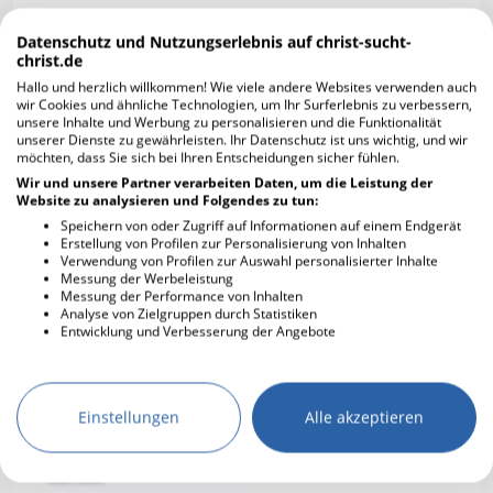
Zeichnen
Was ist dir besonders wichtig in einer
Autos
Beziehung?
Datenschutz und Nutzungserlebnis auf christ-sucht-
christ.de
Schwimmen
consetetur sadipscing elitr, sed diam n
Hallo und herzlich willkommen! Wie viele andere Websites verwenden auch
Gartenarbeit
wir Cookies und ähnliche Technologien, um Ihr Surferlebnis zu verbessern,
Was bedeuten dir deine Freunde?
Singen
unsere Inhalte und Werbung zu personalisieren und die Funktionalität
unserer Dienste zu gewährleisten. Ihr Datenschutz ist uns wichtig, und wir
consetetur sadipscing elitr, sed diam nonumy.
Backen
möchten, dass Sie sich bei Ihren Entscheidungen sicher fühlen.
Lore
Joggen / Laufen
Wir und unsere Partner verarbeiten Daten, um die Leistung der
Website zu analysieren und Folgendes zu tun:
Camping
Wie definierst du Erfolg?
Speichern von oder Zugriff auf Informationen auf einem Endgerät
Computerspiele /
Erstellung von Profilen zur Personalisierung von Inhalten
consetetur sadipscing elitr, sed diam no
Spielkonsolen
Verwendung von Profilen zur Auswahl personalisierter Inhalte
Messung der Werbeleistung
Shoppen
Messung der Performance von Inhalten
Was für eine Rolle spielt Geld in deinem
Sprachen lernen
Analyse von Zielgruppen durch Statistiken
Leben?
Entwicklung und Verbesserung der Angebote
Filme gucken
consetetur sadipscing elitr, sed diam nonumy.
Serien gucken
Lorem ipsum dolor sit amet, consetetur
sadipscing elitr, sed diam no
Fitnessstudio
Einstellungen
Alle akzeptieren
Bist du ein Tierfreund?
conset