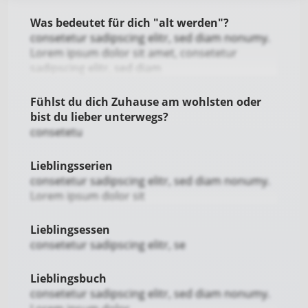
Was bedeutet für dich "alt werden"?
consetetur sadipscing elitr, sed diam nonumy.
Lorem ipsum dolor sit amet, consetetur
sadipscing elitr, sed diam
Fühlst du dich Zuhause am wohlsten oder
bist du lieber unterwegs?
consetetu
Lieblingsserien
consetetur sadipscing elitr, sed diam nonumy.
Lorem ipsum dolor sit
Lieblingsessen
consetetur sadipscing elitr, se
Lieblingsbuch
consetetur sadipscing elitr, sed diam nonumy.