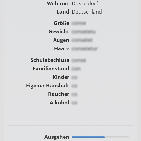
Wohnort
Düsseldorf
Land
Deutschland
Größe
conse
Gewicht
consetetu
Augen
consetet
Haare
consetetur
Schulabschluss
conse
Familienstand
con
Kinder
co
Eigener Haushalt
co
Raucher
co
Alkohol
co
Ausgehen