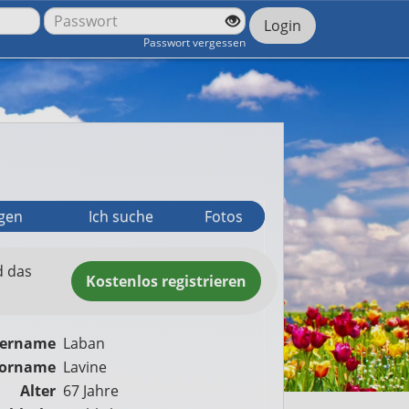
Login
Passwort vergessen
agen
Ich suche
Fotos
d das
Kostenlos
registrieren
zername
Laban
orname
Lavine
Alter
67 Jahre