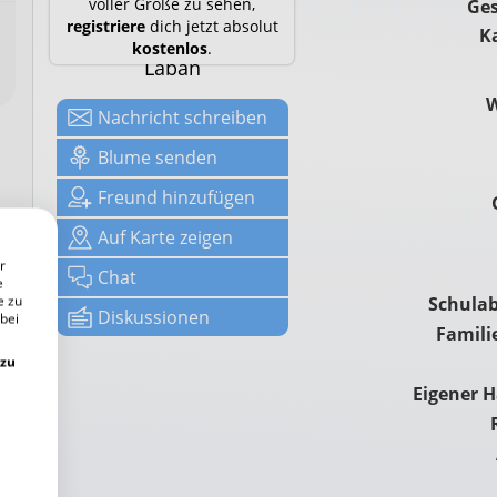
voller Größe zu sehen,
Ges
registriere
dich jetzt absolut
K
kostenlos
.
Laban
Nachricht
schreiben
Blume senden
Freund hinzufügen
Auf
Karte zeigen
r
Chat
e
e zu
Schulab
Diskussionen
 bei
Famili
 zu
Eigener 