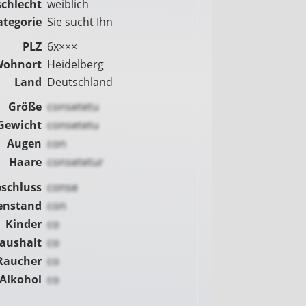
chlecht
weiblich
ategorie
Sie sucht Ihn
PLZ
6x×××
Wohnort
Heidelberg
Land
Deutschland
Größe
consetetu
Gewicht
consetetu
Augen
con
Haare
consetetur
schluss
conse
enstand
con
Kinder
co
Haushalt
co
Raucher
co
Alkohol
co