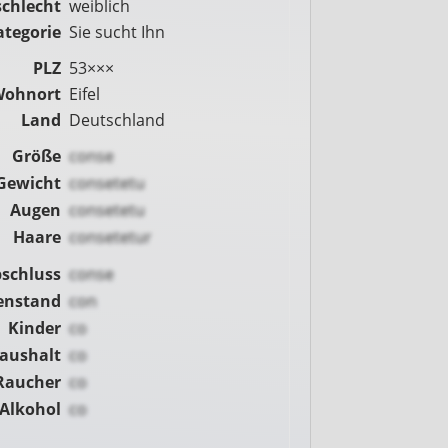
chlecht
weiblich
ategorie
Sie sucht Ihn
PLZ
53×××
Wohnort
Eifel
Land
Deutschland
Größe
conse
Gewicht
consetetu
Augen
consetetu
Haare
consetetur
schluss
conse
enstand
con
Kinder
co
Haushalt
co
Raucher
co
Alkohol
co