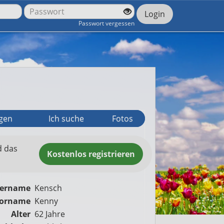
Login
Passwort vergessen
agen
Ich suche
Fotos
d das
Kostenlos
registrieren
zername
Kensch
orname
Kenny
Alter
62 Jahre