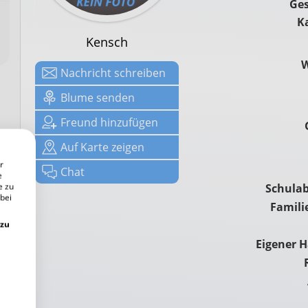
Ges
K
Kensch
Nachricht
schreiben
Blume senden
Freund hinzufügen
Auf
Karte zeigen
r
Chat
e
e zu
Schulab
 bei
Famili
 zu
Eigener 