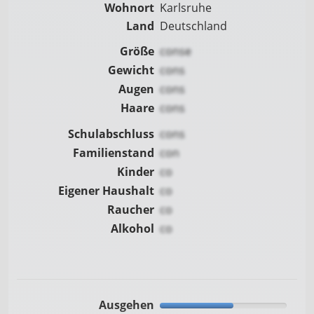
Wohnort
Karlsruhe
Land
Deutschland
Größe
conse
Gewicht
cons
Augen
cons
Haare
cons
Schulabschluss
cons
Familienstand
con
Kinder
co
Eigener Haushalt
co
Raucher
co
Alkohol
co
Ausgehen