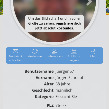
Um das Bild scharf und in voller
Größe zu sehen,
registriere
dich
jetzt absolut
kostenlos
.
Nachricht
Anklop­fen
Befreun­den
Auf
Karte
Chat
schreiben
zeigen
Benutzername
Juergen57
Vorname
Jürgen Schnepf
Alter
68 Jahre
Geschlecht
männlich
Kategorie
Er sucht Sie
PLZ
76×××