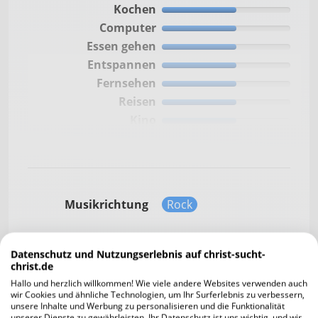
Kochen
Computer
Essen gehen
Entspannen
Fernsehen
Reisen
Kino
Musikrichtung
Rock
Datenschutz und Nutzungserlebnis auf christ-sucht-
Gehst du in die Kirche? Wenn ja, wie häufig
christ.de
und weshalb?
Hallo und herzlich willkommen! Wie viele andere Websites verwenden auch
consetetur sadipscing
wir Cookies und ähnliche Technologien, um Ihr Surferlebnis zu verbessern,
unsere Inhalte und Werbung zu personalisieren und die Funktionalität
unserer Dienste zu gewährleisten. Ihr Datenschutz ist uns wichtig, und wir