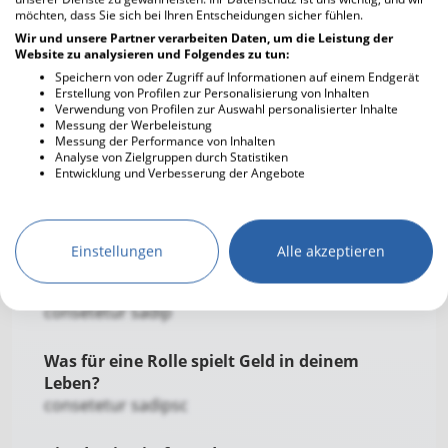
Engagierst du dich in der Gemeinde?
möchten, dass Sie sich bei Ihren Entscheidungen sicher fühlen.
con
Wir und unsere Partner verarbeiten Daten, um die Leistung der
Website zu analysieren und Folgendes zu tun:
Speichern von oder Zugriff auf Informationen auf einem Endgerät
Was ist dir besonders wichtig in einer
Erstellung von Profilen zur Personalisierung von Inhalten
Beziehung?
Verwendung von Profilen zur Auswahl personalisierter Inhalte
consetetur sadipscing elitr, sed diam nonumy.
Messung der Werbeleistung
Messung der Performance von Inhalten
Lorem ipsum dolor sit amet, consetetur
Analyse von Zielgruppen durch Statistiken
sadipscing elitr, se
Entwicklung und Verbesserung der Angebote
Wofür bist du besonders dankbar?
consetetur sadi
Einstellungen
Alle akzeptieren
Wovor hast du Angst?
consetetur sadip
Was für eine Rolle spielt Geld in deinem
Leben?
consetetur sadipsc