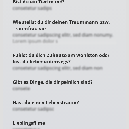
Bist du ein Tierfreund?
consetetur sadips
Wie stellst du dir deinen Traummann bzw.
Traumfrau vor
consetetur sadipscing elitr, sed diam nonumy.
Lorem ipsum dolor s
Fühlst du dich Zuhause am wohlsten oder
bist du lieber unterwegs?
consetetur sadipscing elitr, sed diam non
Gibt es Dinge, die dir peinlich sind?
consete
Hast du einen Lebenstraum?
consetetur sadipsc
Lieblingsfilme