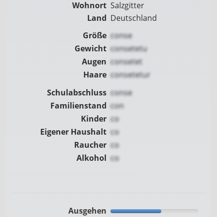
Wohnort
Salzgitter
Land
Deutschland
Größe
conse
Gewicht
consetetu
Augen
consetet
Haare
consetetur
Schulabschluss
conse
Familienstand
con
Kinder
co
Eigener Haushalt
co
Raucher
co
Alkohol
co
Ausgehen