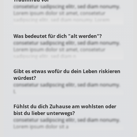
consetetur sadipscing elitr, sed diam nonumy.
Lorem ipsum dolor sit amet, consetetur
sadipscing elitr, sed diam nonumy. Lorem
ipsum dolor sit amet, consetetur sadip
Was bedeutet für dich "alt werden"?
consetetur sadipscing elitr, sed diam nonumy.
Lorem ipsum dolor sit amet, consetetur
sadipscing elitr, sed diam n
Gibt es etwas wofür du dein Leben riskieren
würdest?
consetetur sadipscing elitr, sed diam nonumy.
L
Fühlst du dich Zuhause am wohlsten oder
bist du lieber unterwegs?
consetetur sadipscing elitr, sed diam nonumy.
Lorem ipsum dolor sit a