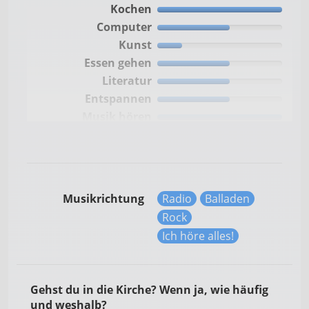
Kochen
Computer
Kunst
Essen gehen
Literatur
Entspannen
Musik hören
Fernsehen
Musik machen
Freunde treffen
Reisen
Musikrichtung
Radio
Balladen
Handwerken
Rock
Sport treiben
Ich höre alles!
Kino
Theater
Tiere
Gehst du in die Kirche? Wenn ja, wie häufig
Wandern
und weshalb?