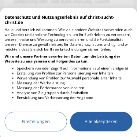
sadipscing elitr, sed diam nonumy. Lorem
ipsum do
Datenschutz und Nutzungserlebnis auf christ-sucht-
Worüber kannst du lachen?
christ.de
consetetur sadipscing elitr, sed diam nonumy.
Hallo und herzlich willkommen! Wie viele andere Websites verwenden auch
Lorem ipsum do
wir Cookies und ähnliche Technologien, um Ihr Surferlebnis zu verbessern,
unsere Inhalte und Werbung zu personalisieren und die Funktionalität
unserer Dienste zu gewährleisten. Ihr Datenschutz ist uns wichtig, und wir
Was bedeuten dir deine Freunde?
möchten, dass Sie sich bei Ihren Entscheidungen sicher fühlen.
consetetur sadipscing elitr, sed diam nonumy.
Wir und unsere Partner verarbeiten Daten, um die Leistung der
Lorem ipsum dolor sit amet, consetetur
Website zu analysieren und Folgendes zu tun:
sadipscing elitr, sed diam nonumy. Lore
Speichern von oder Zugriff auf Informationen auf einem Endgerät
Erstellung von Profilen zur Personalisierung von Inhalten
Verwendung von Profilen zur Auswahl personalisierter Inhalte
Was schätzen andere an dir?
Messung der Werbeleistung
consetetur sadipscing elitr, sed diam nonumy.
Messung der Performance von Inhalten
Analyse von Zielgruppen durch Statistiken
Lorem ipsum dolor sit amet, consetetur s
Entwicklung und Verbesserung der Angebote
Wie definierst du Erfolg?
consetetur sadipscing elitr, sed diam nonumy.
Einstellungen
Alle akzeptieren
L