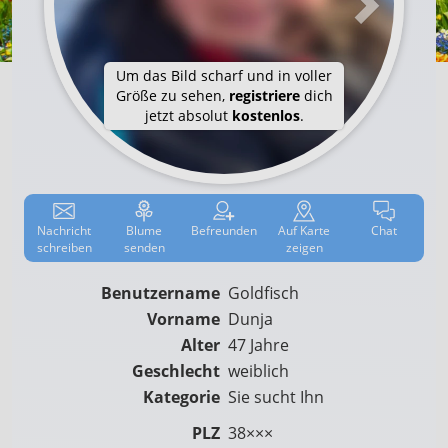
Um das Bild scharf und in voller
Größe zu sehen,
registriere
dich
jetzt absolut
kostenlos
.
Nachricht
Blume
Befreun­den
Auf
Karte
Chat
schreiben
senden
zeigen
Benutzername
Goldfisch
Vorname
Dunja
Alter
47 Jahre
Geschlecht
weiblich
Kategorie
Sie sucht Ihn
PLZ
38×××