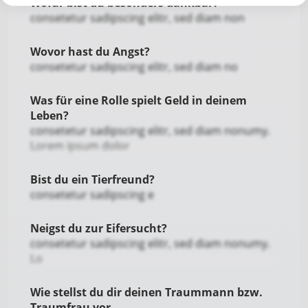
Wofür bist du besonders dankbar?
consetetur sadipscing elitr, sed diam non
Wovor hast du Angst?
consetetur sadipscing elitr, sed diam no
Was für eine Rolle spielt Geld in deinem
Leben?
consetetur sadipscing elitr, sed diam nonumy.
Lorem ipsum dolor
Bist du ein Tierfreund?
consetetur sadipscing e
Neigst du zur Eifersucht?
consetetur sadipscing elitr, sed diam nonumy.
Lo
Wie stellst du dir deinen Traummann bzw.
Traumfrau vor