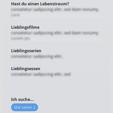
Hast du einen Lebenstraum?
consetetur sadipscing elitr, sed diam nonumy.
Lore
Lieblingsfilme
consetetur sadipscing elitr, sed diam nonumy.
Lorem ips
Lieblingsserien
consetetur sadipscing elitr,
Lieblingsessen
consetetur sadipscing elitr, sed
Ich suche...
Mal sehen ;)