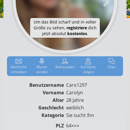
Um das Bild scharf und in voller
Größe zu sehen,
registriere
dich
jetzt absolut
kostenlos
.
Nachricht
Blume
Befreun­den
Auf
Karte
Chat
schreiben
senden
zeigen
Benutzername
Caro1297
Vorname
Carolyn
Alter
28 Jahre
Geschlecht
weiblich
Kategorie
Sie sucht Ihn
PLZ
64×××