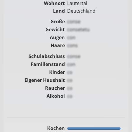
Wohnort
Lautertal
Land
Deutschland
Größe
conse
Gewicht
consetetu
Augen
con
Haare
cons
Schulabschluss
conse
Familienstand
con
Kinder
co
Eigener Haushalt
co
Raucher
co
Alkohol
co
Kochen