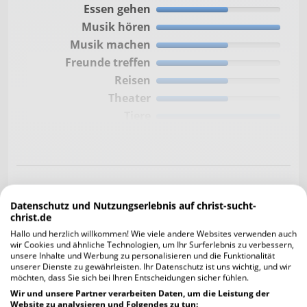
Essen gehen
Musik hören
Musik machen
Freunde treffen
Reisen
Theater
Tiere
Basteln
Zeichnen
Singen
Backen
Gehst du in die Kirche? Wenn ja, wie häufig
Handarbeit
und weshalb?
Datenschutz und Nutzungserlebnis auf christ-sucht-
christ.de
consetetur sadipscing elitr, sed diam nonumy.
Hallo und herzlich willkommen! Wie viele andere Websites verwenden auch
Lorem ipsum dolor sit amet, consetetur
wir Cookies und ähnliche Technologien, um Ihr Surferlebnis zu verbessern,
sadipscing elitr, sed diam nonumy. Lorem
unsere Inhalte und Werbung zu personalisieren und die Funktionalität
ipsum dolor sit amet, consete
unserer Dienste zu gewährleisten. Ihr Datenschutz ist uns wichtig, und wir
möchten, dass Sie sich bei Ihren Entscheidungen sicher fühlen.
Engagierst du dich in der Gemeinde?
Wir und unsere Partner verarbeiten Daten, um die Leistung der
consetetur sadipscing elitr, sed diam nonumy.
Website zu analysieren und Folgendes zu tun: