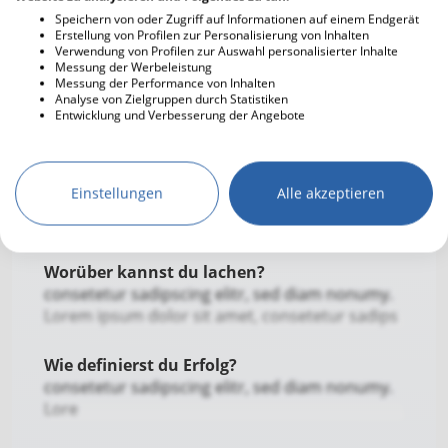
Lorem ipsum dolor sit amet, consete
Speichern von oder Zugriff auf Informationen auf einem Endgerät
Erstellung von Profilen zur Personalisierung von Inhalten
Verwendung von Profilen zur Auswahl personalisierter Inhalte
Was bedeutet dir der christliche Glaube in
Messung der Werbeleistung
Messung der Performance von Inhalten
deinem Leben?
Analyse von Zielgruppen durch Statistiken
consetetur sadipscing elitr,
Entwicklung und Verbesserung der Angebote
Was ist dir besonders wichtig in einer
Beziehung?
Einstellungen
Alle akzeptieren
consetetur sadipscing elitr, sed diam nonumy.
Lorem ipsum dolor sit amet, consetetur
Worüber kannst du lachen?
consetetur sadipscing elitr, sed diam nonumy.
Lorem ipsum dolor sit amet, consetetur sadips
Wie definierst du Erfolg?
consetetur sadipscing elitr, sed diam nonumy.
Lore