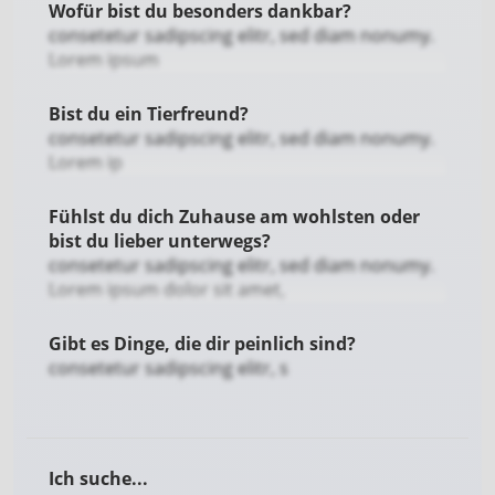
Wofür bist du besonders dankbar?
consetetur sadipscing elitr, sed diam nonumy.
Lorem ipsum
Bist du ein Tierfreund?
consetetur sadipscing elitr, sed diam nonumy.
Lorem ip
Fühlst du dich Zuhause am wohlsten oder
bist du lieber unterwegs?
consetetur sadipscing elitr, sed diam nonumy.
Lorem ipsum dolor sit amet,
Gibt es Dinge, die dir peinlich sind?
consetetur sadipscing elitr, s
Ich suche...