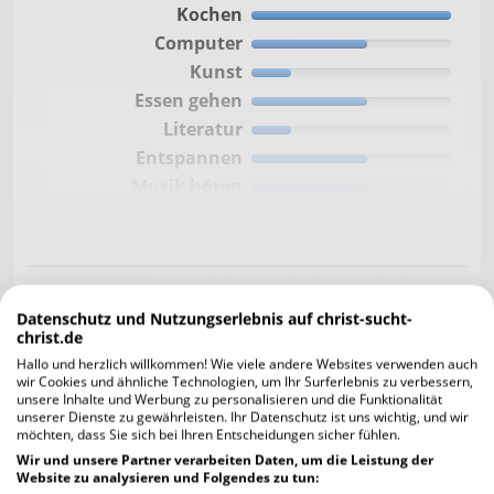
Kochen
Computer
Kunst
Essen gehen
Literatur
Entspannen
Musik hören
Fernsehen
Musik machen
Freunde treffen
Reisen
Gehst du in die Kirche? Wenn ja, wie häufig
Datenschutz und Nutzungserlebnis auf christ-sucht-
Handwerken
und weshalb?
christ.de
consetetur sadipscing elitr, sed diam nonumy.
Sport treiben
Hallo und herzlich willkommen! Wie viele andere Websites verwenden auch
Lorem ipsum dolor sit amet, consetetur
wir Cookies und ähnliche Technologien, um Ihr Surferlebnis zu verbessern,
Tiere
unsere Inhalte und Werbung zu personalisieren und die Funktionalität
sadipscing elitr,
Wandern
unserer Dienste zu gewährleisten. Ihr Datenschutz ist uns wichtig, und wir
möchten, dass Sie sich bei Ihren Entscheidungen sicher fühlen.
Fotografie
Engagierst du dich in der Gemeinde?
Wir und unsere Partner verarbeiten Daten, um die Leistung der
Fußball
Website zu analysieren und Folgendes zu tun:
consetetur sadipscing elitr, sed diam no