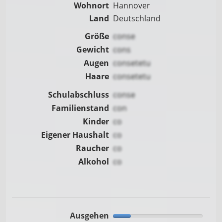
Wohnort
Hannover
Land
Deutschland
Größe
conse
Gewicht
cons
Augen
consetetu
Haare
consetetu
Schulabschluss
conse
Familienstand
con
Kinder
co
Eigener Haushalt
co
Raucher
co
Alkohol
co
Ausgehen