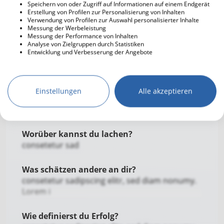
Rad fahren
Speichern von oder Zugriff auf Informationen auf einem Endgerät
Erstellung von Profilen zur Personalisierung von Inhalten
Angeln
Was bedeutet dir der christliche Glaube in
Verwendung von Profilen zur Auswahl personalisierter Inhalte
Messung der Werbeleistung
Backen
deinem Leben?
Messung der Performance von Inhalten
consetetur sadipscing elitr, sed diam nonumy.
Camping
Analyse von Zielgruppen durch Statistiken
Lorem ipsum dolor sit amet, c
Entwicklung und Verbesserung der Angebote
Computerspiele /
Spielkonsolen
Was ist dir besonders wichtig in einer
Inline Skates
Beziehung?
Shoppen
Einstellungen
Alle akzeptieren
consetetur sadipscing elitr, sed diam nonumy.
Sprachen lernen
Lorem
Filme gucken
Serien gucken
Worüber kannst du lachen?
consetetur sad
Was schätzen andere an dir?
consetetur sadipscing elitr, sed diam nonumy.
Lorem i
Wie definierst du Erfolg?