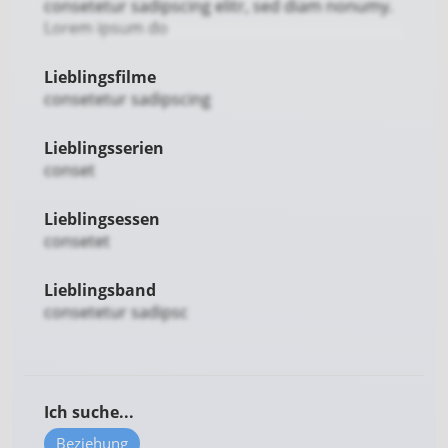
consetetur sadipscing elitr, sed diam nonumy.
Lorem ipsum do
Lieblingsfilme
consetetur sadipscing
Lieblingsserien
conset
Lieblingsessen
consetet
Lieblingsband
consetetur sadipsc
Ich suche...
Beziehung