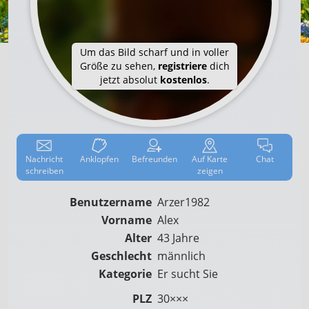
Um das Bild scharf und in voller
Größe zu sehen,
registriere
dich
jetzt absolut
kostenlos
.
Nachricht
Anklop­fen
Befreun­den
Auf
Karte
Chat
schreiben
zeigen
Benutzername
Arzer1982
Vorname
Alex
Alter
43 Jahre
Geschlecht
männlich
Kategorie
Er sucht Sie
PLZ
30×××