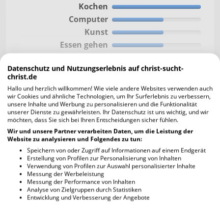
Kochen
Computer
Kunst
Essen gehen
Literatur
Datenschutz und Nutzungserlebnis auf christ-sucht-
Entspannen
christ.de
Musik hören
Hallo und herzlich willkommen! Wie viele andere Websites verwenden auch
Fernsehen
wir Cookies und ähnliche Technologien, um Ihr Surferlebnis zu verbessern,
unsere Inhalte und Werbung zu personalisieren und die Funktionalität
Musik machen
unserer Dienste zu gewährleisten. Ihr Datenschutz ist uns wichtig, und wir
möchten, dass Sie sich bei Ihren Entscheidungen sicher fühlen.
Freunde treffen
Wir und unsere Partner verarbeiten Daten, um die Leistung der
Reisen
Website zu analysieren und Folgendes zu tun:
Musikrichtung
Worship
Sport treiben
Speichern von oder Zugriff auf Informationen auf einem Endgerät
Erstellung von Profilen zur Personalisierung von Inhalten
Kino
Verwendung von Profilen zur Auswahl personalisierter Inhalte
Tanzen
Messung der Werbeleistung
Gehst du in die Kirche? Wenn ja, wie häufig
Messung der Performance von Inhalten
Theater
und weshalb?
Analyse von Zielgruppen durch Statistiken
Tiere
Entwicklung und Verbesserung der Angebote
consetetur sadipscing elitr, sed diam nonumy.
Wandern
Lorem ipsum dolor sit amet,