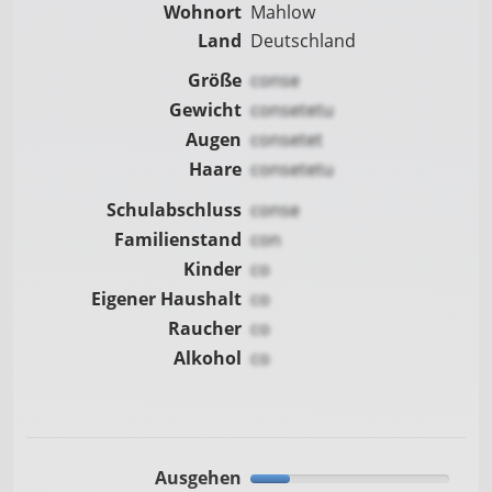
Wohnort
Mahlow
Land
Deutschland
Größe
conse
Gewicht
consetetu
Augen
consetet
Haare
consetetu
Schulabschluss
conse
Familienstand
con
Kinder
co
Eigener Haushalt
co
Raucher
co
Alkohol
co
Ausgehen