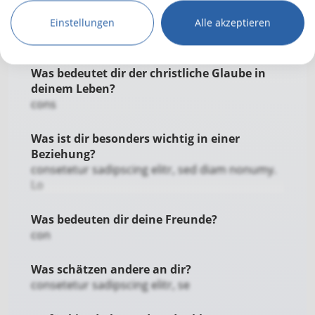
Bergsteigen
Engagierst du dich in der Gemeinde?
Fotografie
Einstellungen
Alle akzeptieren
con
Basteln
Zeichnen
Was bedeutet dir der christliche Glaube in
Rad fahren
deinem Leben?
Schwimmen
cons
Gartenarbeit
Singen
Was ist dir besonders wichtig in einer
Backen
Beziehung?
consetetur sadipscing elitr, sed diam nonumy.
Joggen / Laufen
Lo
Billard
Brett- / Kartenspiele
Was bedeuten dir deine Freunde?
Inline Skates
con
Shoppen
Sprachen lernen
Was schätzen andere an dir?
Filme gucken
consetetur sadipscing elitr, se
Fitnessstudio