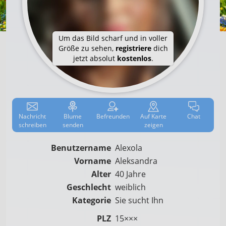
Um das Bild scharf und in voller
Größe zu sehen,
registriere
dich
jetzt absolut
kostenlos
.
Nachricht
Blume
Befreun­den
Auf
Karte
Chat
schreiben
senden
zeigen
Benutzername
Alexola
Vorname
Aleksandra
Alter
40 Jahre
Geschlecht
weiblich
Kategorie
Sie sucht Ihn
PLZ
15×××