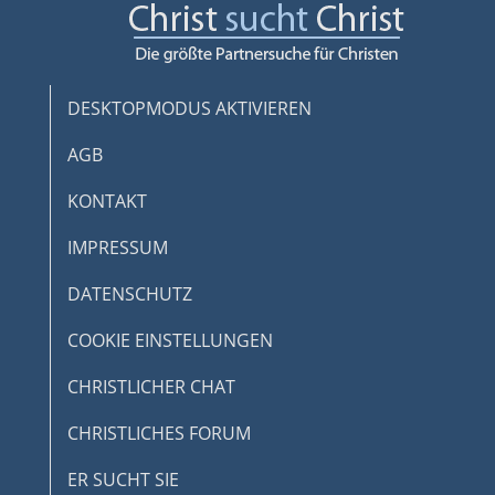
Klettern
Angeln
Gartenarbeit
Bogenschießen
DESKTOPMODUS AKTIVIEREN
Basketball
Singen
AGB
Backen
KONTAKT
Segeln
Joggen / Laufen
IMPRESSUM
Handarbeit
Camping
DATENSCHUTZ
Billard
COOKIE EINSTELLUNGEN
Antiquitäten
Computerspiele /
CHRISTLICHER CHAT
Spielkonsolen
Geocaching
CHRISTLICHES FORUM
Brett- / Kartenspiele
ER SUCHT SIE
Imkern