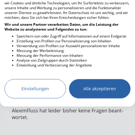
wir Cookies und ähnliche Technologien, um Ihr Surferlebnis zu verbessern,
Kochen
unsere Inhalte und Werbung zu personalisieren und die Funktionalität
Computer
unserer Dienste zu gewährleisten. Ihr Datenschutz ist uns wichtig, und wir
möchten, dass Sie sich bei Ihren Entscheidungen sicher fühlen.
Kunst
Wir und unsere Partner verarbeiten Daten, um die Leistung der
Essen gehen
Website zu analysieren und Folgendes zu tun:
Literatur
Speichern von oder Zugriff auf Informationen auf einem Endgerät
Erstellung von Profilen zur Personalisierung von Inhalten
Entspannen
Verwendung von Profilen zur Auswahl personalisierter Inhalte
Musik hören
Messung der Werbeleistung
Messung der Performance von Inhalten
Fernsehen
Analyse von Zielgruppen durch Statistiken
Entwicklung und Verbesserung der Angebote
Musik machen
Freunde treffen
Reisen
Musikrichtung
Klassik
Einstellungen
Alle akzeptieren
Handwerken
Sport treiben
Kino
AleximFluss hat lei­der bis­her kei­ne Fra­gen be­ant­
Tanzen
wort­et.
Theater
Tiere