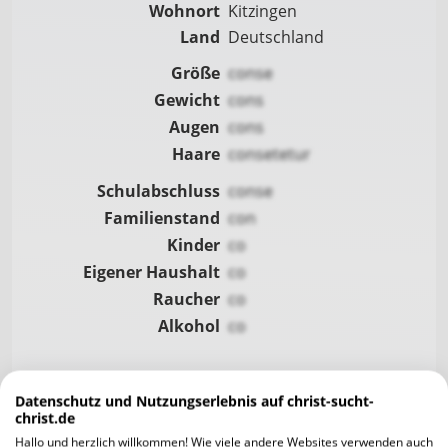
Wohnort
Kitzingen
Land
Deutschland
Größe
conse
Gewicht
cons
Augen
cons
Haare
consetetur
Schulabschluss
conse
Familienstand
con
Kinder
co
Eigener Haushalt
co
Raucher
co
Alkohol
co
Datenschutz und Nutzungserlebnis auf christ-sucht-
christ.de
Ausgehen
Hallo und herzlich willkommen! Wie viele andere Websites verwenden auch