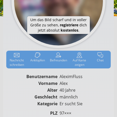
Um das Bild scharf und in voller
Größe zu sehen,
registriere
dich
jetzt absolut
kostenlos
.
Nachricht
Anklop­fen
Befreun­den
Auf
Karte
Chat
schreiben
zeigen
Benutzername
AleximFluss
Vorname
Alex
Alter
40 Jahre
Geschlecht
männlich
Kategorie
Er sucht Sie
PLZ
97×××