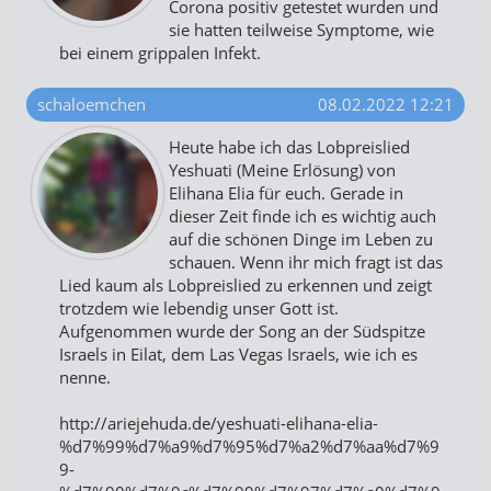
Corona positiv getestet wurden und
sie hatten teilweise Symptome, wie
bei einem grippalen Infekt.
schaloemchen
08.02.2022 12:21
Heute habe ich das Lobpreislied
Yeshuati (Meine Erlösung) von
Elihana Elia für euch. Gerade in
dieser Zeit finde ich es wichtig auch
auf die schönen Dinge im Leben zu
schauen. Wenn ihr mich fragt ist das
Lied kaum als Lobpreislied zu erkennen und zeigt
trotzdem wie lebendig unser Gott ist.
Aufgenommen wurde der Song an der Südspitze
Israels in Eilat, dem Las Vegas Israels, wie ich es
nenne.
http://ariejehuda.de/yeshuati-elihana-elia-
%d7%99%d7%a9%d7%95%d7%a2%d7%aa%d7%9
9-