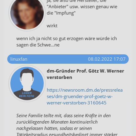
ja, sie also die Hersteller, die
"Anbieter" usw. wissen genau wie
die "Impfung"
wirkt
wenn ich ja nicht so gut erzogen wäre würde ich
sagen die Schwe...ne
linuxfan
08.02.2022 17:07
dm-Gründer Prof. Götz W. Werner
verstorben
https://newsroom.dm.de/pressrelea
ses/dm-gruender-prof-goetz-w-
werner-verstorben-3160645
Seine Familie teilte mit, dass seine Kräfte in den
zurückliegenden Monaten kontinuierlich
nachgelassen hätten, sodass er seinen
Tätigkeitsradius gesundheitsbedingt immer stärker