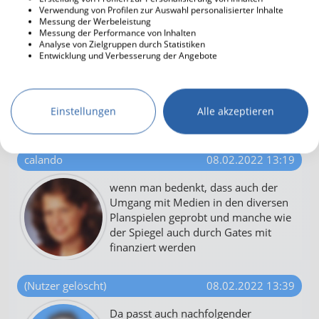
(Influenza).
Verwendung von Profilen zur Auswahl personalisierter Inhalte
Messung der Werbeleistung
Messung der Performance von Inhalten
Es geht aktuell emotionslos um den
Analyse von Zielgruppen durch Statistiken
übergeordneten Blick und der ist von den Fakten
Entwicklung und Verbesserung der Angebote
her einfach so wie er ist. Es gab nie eine Pandemie.
Wir wurden schlichtweg von Medien und Politik für
dumm verkauft ...
Einstellungen
Alle akzeptieren
calando
08.02.2022 13:19
wenn man bedenkt, dass auch der
Umgang mit Medien in den diversen
Planspielen geprobt und manche wie
der Spiegel auch durch Gates mit
finanziert werden
(Nutzer gelöscht)
08.02.2022 13:39
Da passt auch nachfolgender