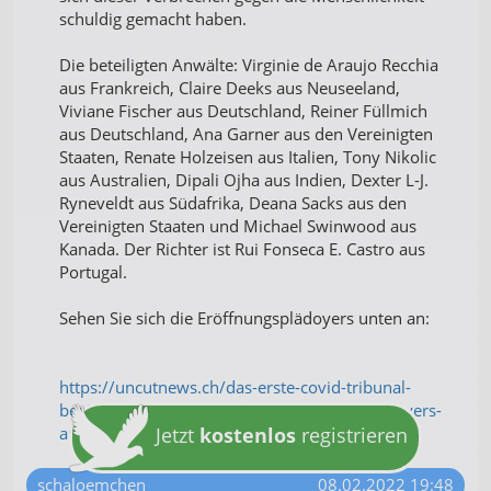
schuldig gemacht haben.
Die beteiligten Anwälte: Virginie de Araujo Recchia
aus Frankreich, Claire Deeks aus Neuseeland,
Viviane Fischer aus Deutschland, Reiner Füllmich
aus Deutschland, Ana Garner aus den Vereinigten
Staaten, Renate Holzeisen aus Italien, Tony Nikolic
aus Australien, Dipali Ojha aus Indien, Dexter L-J.
Ryneveldt aus Südafrika, Deana Sacks aus den
Vereinigten Staaten und Michael Swinwood aus
Kanada. Der Richter ist Rui Fonseca E. Castro aus
Portugal.
Sehen Sie sich die Eröffnungsplädoyers unten an:
https://uncutnews.ch/das-erste-covid-tribunal-
beginnt-sehen-sie-sich-die-eroeffnungsplaedoyers-
an/
Jetzt
kostenlos
registrieren
schaloemchen
08.02.2022 19:48