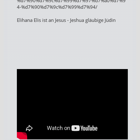
%d7%90%d7%9c%d7%99%d7%97%d7%a0%d7%9
4-%d7%90%d7%9c%d7%99%d7%94/
Elihana Elis ist an Jesus - Jeshua gläubige Jüdin