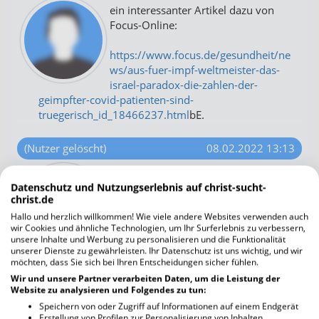
ein interessanter Artikel dazu von
Focus-Online:
https://www.focus.de/gesundheit/ne
ws/aus-fuer-impf-weltmeister-das-
israel-paradox-die-zahlen-der-
geimpfter-covid-patienten-sind-
truegerisch_id_18466237.html
bE.
(Nutzer gelöscht)
08.02.2022 13:13
linuxfan08.02.2022 um 12:52
Datenschutz und Nutzungserlebnis auf christ-sucht-
christ.de
Das Thema ist viel zu ernst um Witze
Hallo und herzlich willkommen! Wie viele andere Websites verwenden auch
zu machen.
wir Cookies und ähnliche Technologien, um Ihr Surferlebnis zu verbessern,
unsere Inhalte und Werbung zu personalisieren und die Funktionalität
-----
unserer Dienste zu gewährleisten. Ihr Datenschutz ist uns wichtig, und wir
möchten, dass Sie sich bei Ihren Entscheidungen sicher fühlen.
Wir und unsere Partner verarbeiten Daten, um die Leistung der
Es gibt immer schwere Fälle, die gab es auch in den
Website zu analysieren und Folgendes zu tun:
Jahren 2017 / 2018 als 25000 Menschen hier in
Speichern von oder Zugriff auf Informationen auf einem Endgerät
Deutschland an der Grippe verstorben sind
Erstellung von Profilen zur Personalisierung von Inhalten