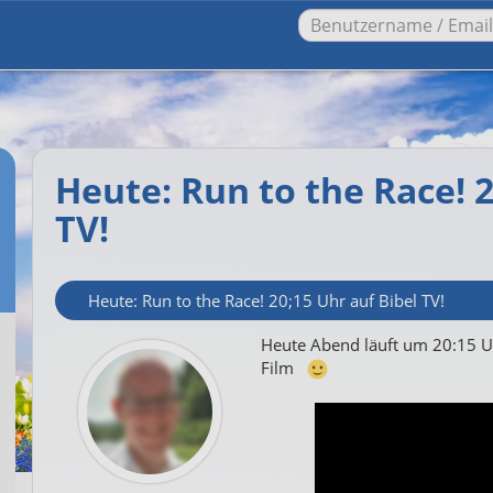
Heute: Run to the Race! 2
TV!
Heute: Run to the Race! 20;15 Uhr auf Bibel TV!
Heute Abend läuft um 20:15 Uh
Film