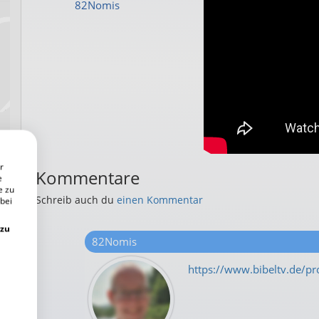
82Nomis
r
Kommentare
e
e zu
Schreib auch du
einen Kommentar
 bei
 zu
82Nomis
https://www.bibeltv.de/p