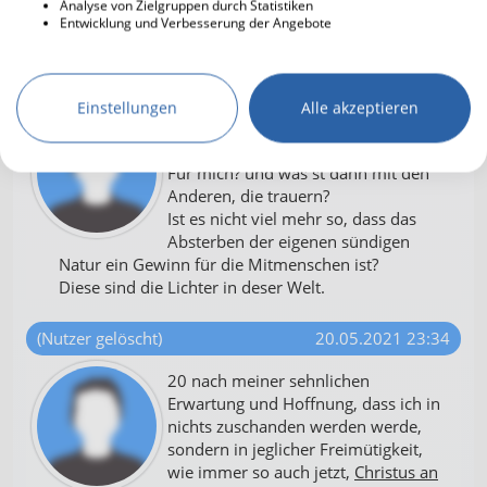
Analyse von Zielgruppen durch Statistiken
Entwicklung und Verbesserung der Angebote
🙏❤️
(Nutzer gelöscht)
20.05.2021 23:16
Einstellungen
Alle akzeptieren
@IKorXIII
Wann ist das Sterben ein Gewinn?
Für mich? und was st dann mit den
Anderen, die trauern?
Ist es nicht viel mehr so, dass das
Absterben der eigenen sündigen
Natur ein Gewinn für die Mitmenschen ist?
Diese sind die Lichter in deser Welt.
(Nutzer gelöscht)
20.05.2021 23:34
20 nach meiner sehnlichen
Erwartung und Hoffnung, dass ich in
nichts zuschanden werden werde,
sondern in jeglicher Freimütigkeit,
wie immer so auch jetzt,
Christus an