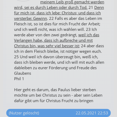
meinem Leib groß gemacht werden
wird, sei es durch Leben oder durch Tod.
21
Denn
für mich ist, dass ich lebe: Christus; und dass ich
versterbe: Gewinn
. 22 Falls es aber das Leben im
Fleisch ist, so ist dies für mich Frucht der Arbeit;
und ich weiß nicht, was ich wählen will. 23 Ich
werde aber von den zwei gedrängt,
weil ich das
Verlangen habe, dass ich aufbreche und mit
Christus bin, was sehr viel besser ist
; 24 aber dass
ich in dem Fleisch bleibe, ist nötiger wegen euch.
25 Und weil ich davon überzeugt bin, weiß ich,
dass ich bleiben werde, und ich will mit euch allen
dableiben zu eurer Förderung und Freude des
Glaubens
Phil 1
Hier geht es darum, das Paulus lieber sterben
möchte um bei Christus zu sein - aber sein Leben
dafür gibt um für Christus Frucht zu bringen
(Nutzer gelöscht)
22.05.2021 22:53