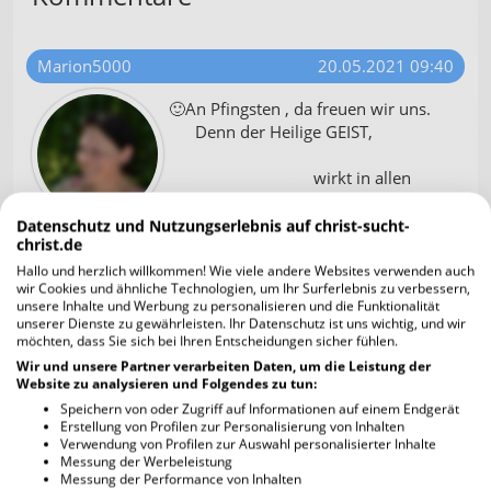
Marion5000
20.05.2021 09:40
🙂An Pfingsten , da freuen wir uns.
Denn der Heilige GEIST,
wirkt in allen
getauften
CHRISTEN dieser
Datenschutz und Nutzungserlebnis auf christ-sucht-
christ.de
ERDE.☀
Hallo und herzlich willkommen! Wie viele andere Websites verwenden auch
wir Cookies und ähnliche Technologien, um Ihr Surferlebnis zu verbessern,
unsere Inhalte und Werbung zu personalisieren und die Funktionalität
unserer Dienste zu gewährleisten. Ihr Datenschutz ist uns wichtig, und wir
möchten, dass Sie sich bei Ihren Entscheidungen sicher fühlen.
(Nutzer gelöscht)
20.05.2021 10:47
Wir und unsere Partner verarbeiten Daten, um die Leistung der
Website zu analysieren und Folgendes zu tun:
"Denn für mich ist Christus das
Leben, und das Sterben ein
Speichern von oder Zugriff auf Informationen auf einem Endgerät
Erstellung von Profilen zur Personalisierung von Inhalten
Gewinn."
Verwendung von Profilen zur Auswahl personalisierter Inhalte
Philipper 1:21 SCH2000
Messung der Werbeleistung
Messung der Performance von Inhalten