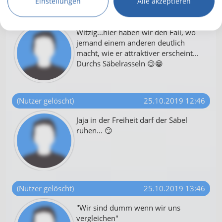
Einstellungen
Alle akzeptieren
(Nutzer gelöscht)
25.10.2019 11:28
Witzig...hier haben wir den Fall, wo
jemand einem anderen deutlich
macht, wie er attraktiver erscheint...
Durchs Säbelrasseln 😉😁
(Nutzer gelöscht)
25.10.2019 12:46
Jaja in der Freiheit darf der Säbel
ruhen... 😏
(Nutzer gelöscht)
25.10.2019 13:46
"Wir sind dumm wenn wir uns
vergleichen"