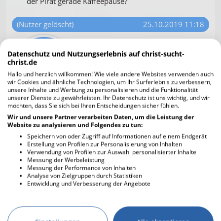
der Pirat gerade Kaffeepause?
(Nutzer gelöscht)
25.10.2019 11:18
@Joanyy
Datenschutz und Nutzungserlebnis auf christ-sucht-
christ.de
Nein, natürlich will und braucht man
Hallo und herzlich willkommen! Wie viele andere Websites verwenden auch
den Jedermanns-Beifall nicht
wir Cookies und ähnliche Technologien, um Ihr Surferlebnis zu verbessern,
(mehr)... 🙂 Ausserdem haben weise
unsere Inhalte und Werbung zu personalisieren und die Funktionalität
Menschen schon immer eher vor der
unserer Dienste zu gewährleisten. Ihr Datenschutz ist uns wichtig, und wir
verführenden Wirkung menschlichen Lobes
möchten, dass Sie sich bei Ihren Entscheidungen sicher fühlen.
gewarnt, als vor dem Tadel... 😉
Wir und unsere Partner verarbeiten Daten, um die Leistung der
Website zu analysieren und Folgendes zu tun:
Speichern von oder Zugriff auf Informationen auf einem Endgerät
Solange man sich überhaupt noch ausgeprägt
Erstellung von Profilen zur Personalisierung von Inhalten
durch das Prinzip "Lob und Tadel" am Nasenring
Verwendung von Profilen zur Auswahl personalisierter Inhalte
von anderen Menschen oder "der Gesellschaft"
Messung der Werbeleistung
durch die Manege zerren lässt, hat man die
Messung der Performance von Inhalten
Analyse von Zielgruppen durch Statistiken
Freiheit, die Jesus durch das Erkennen der Wahrheit
Entwicklung und Verbesserung der Angebote
zugesagt hat, noch nicht realisiert...
Kaffeepause... ja... die dritte schon heute...