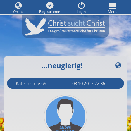
Online
Registrieren
Login
Menü
...neugierig!
Katechismus69
03.10.2013 22:36