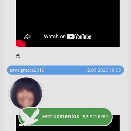
😊
israelgreece2019
12.06.2026 18:05
Jetzt
kostenlos
registrieren