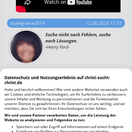
israelgreece2019
12.06.2026 17:37
Suche nicht nach Fehlern, suche
nach Lösungen.
-
Henry Ford-
BMX1
12.06.2026 17:37
Datenschutz und Nutzungserlebnis auf christ-sucht-
christ.de
Oft verliert man das Gute, wenn
Hallo und herzlich willkommen! Wie viele andere Websites verwenden auch
man das Bessere sucht.
wir Cookies und ähnliche Technologien, um Ihr Surferlebnis zu verbessern,
unsere Inhalte und Werbung zu personalisieren und die Funktionalität
unserer Dienste zu gewährleisten. Ihr Datenschutz ist uns wichtig, und wir
Pietro Metastasio
möchten, dass Sie sich bei Ihren Entscheidungen sicher fühlen.
Wir und unsere Partner verarbeiten Daten, um die Leistung der
Website zu analysieren und Folgendes zu tun:
Speichern von oder Zugriff auf Informationen auf einem Endgerät
Sabine1970
12.06.2026 17:38
Erstellung von Profilen zur Personalisierung von Inhalten