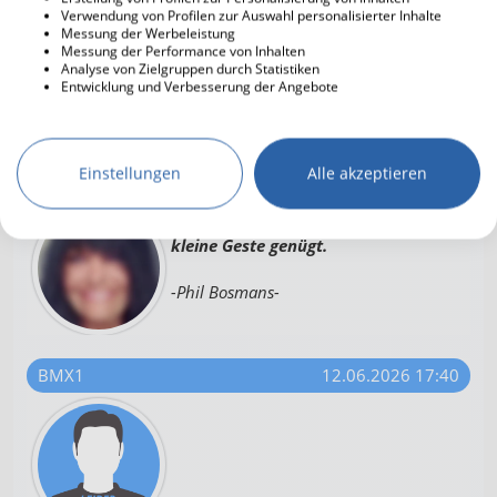
Verwendung von Profilen zur Auswahl personalisierter Inhalte
BMX* Was dir alles so passiert....😧
Messung der Werbeleistung
🙊
Messung der Performance von Inhalten
Analyse von Zielgruppen durch Statistiken
Entwicklung und Verbesserung der Angebote
Einstellungen
Alle akzeptieren
israelgreece2019
12.06.2026 17:38
Suche nicht die großen Worte, eine
kleine Geste genügt.
-Phil Bosmans-
BMX1
12.06.2026 17:40