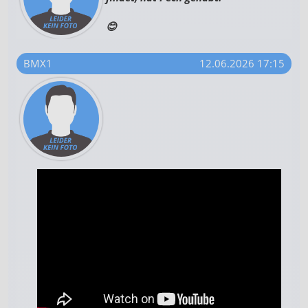
😊
BMX1
12.06.2026 17:15