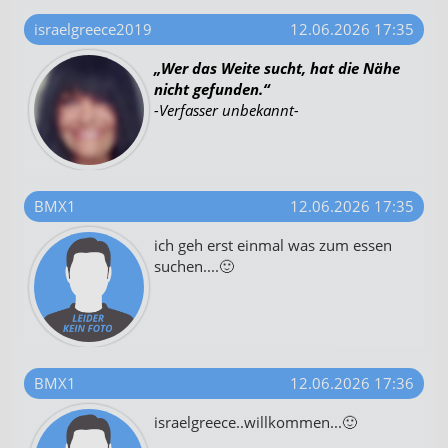
israelgreece2019
12.06.2026 17:35
„Wer das Weite sucht, hat die Nähe
nicht gefunden.“
-Verfasser unbekannt-
BMX1
12.06.2026 17:35
ich geh erst einmal was zum essen
suchen....🙂
BMX1
12.06.2026 17:36
israelgreece..willkommen...🙂