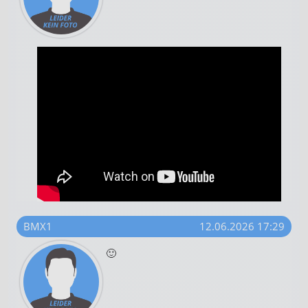
BMX1
12.06.2026 17:29
🙂