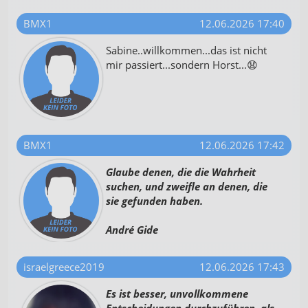
BMX1
12.06.2026 17:40
Sabine..willkommen...das ist nicht
mir passiert...sondern Horst...😧
BMX1
12.06.2026 17:42
Glaube denen, die die Wahrheit
suchen, und zweifle an denen, die
sie gefunden haben.
André Gide
israelgreece2019
12.06.2026 17:43
Es ist besser, unvollkommene