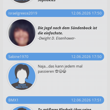
israelgreece2019
12.06.2026 17:50
Die Jagd nach dem Sündenbock ist
die einfachste.
-Dwight D. Eisenhower-
Sabine1970
12.06.2026 17:50
Naja...das kann jedem mal
passieren 🙊😉😂
BMX1
12.06.2026 17:51
Zu größerer Klarheit über seine