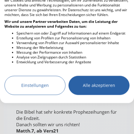
wir Cookies und ähnliche Technologien, um Ihr Surferlebnis zu verbessern,
unsere Inhalte und Werbung zu personalisieren und die Funktionalität
Auch das eingestellte Video von
unserer Dienste zu gewährleisten. Ihr Datenschutz ist uns wichtig, und wir
David Wilkerson
stammt aus dieser
möchten, dass Sie sich bei Ihren Entscheidungen sicher fühlen.
Quelle.
Wir und unsere Partner verarbeiten Daten, um die Leistung der
Website zu analysieren und Folgendes zu tun:
Speichern von oder Zugriff auf Informationen auf einem Endgerät
Erstellung von Profilen zur Personalisierung von Inhalten
Verwendung von Profilen zur Auswahl personalisierter Inhalte
Messung der Werbeleistung
Angelina71
09.12.2025 11:22
Messung der Performance von Inhalten
Analyse von Zielgruppen durch Statistiken
Die Bibel warnt uns vor falschen
Entwicklung und Verbesserung der Angebote
Propheten in der Endzeit.
Sie heilen, sie vollbringen gute Taten,
Einstellungen
Alle akzeptieren
sie täuschen durch die Vorgabe
geistlich zu sein.
Es ist sehr wichtig, alles am Wort Gottes zu prüfen.
Die Bibel hat sehr konkrete Prophezeihungen für
die Endzeit.
Danach sollten wir uns richten!
Matth.7, ab Vers21