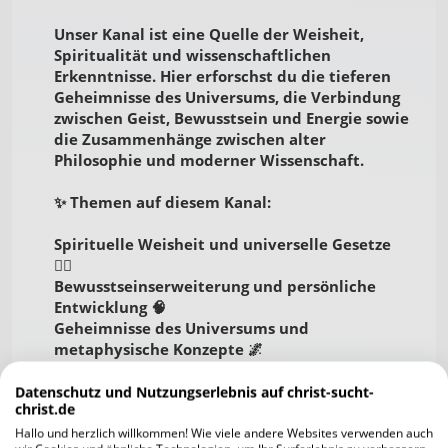
Unser Kanal ist eine Quelle der Weisheit,
Spiritualität und wissenschaftlichen
Erkenntnisse. Hier erforschst du die tieferen
Geheimnisse des Universums, die Verbindung
zwischen Geist, Bewusstsein und Energie sowie
die Zusammenhänge zwischen alter
Philosophie und moderner Wissenschaft.
✨ Themen auf diesem Kanal:
Spirituelle Weisheit und universelle Gesetze
🧘‍♂️
Bewusstseinserweiterung und persönliche
Entwicklung 🧠
Geheimnisse des Universums und
metaphysische Konzepte 🌌
Wissenschaft und Mystik – die Verbindung von
Physik und Spiritualität 🔬
Datenschutz und Nutzungserlebnis auf christ-sucht-
christ.de
Hallo und herzlich willkommen! Wie viele andere Websites verwenden auch
Angelina71
09.12.2025 10:26