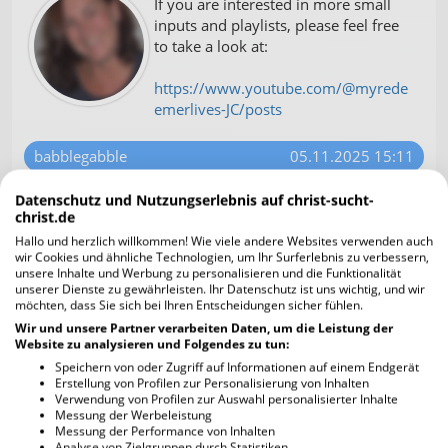
If you are interested in more small
inputs and playlists, please feel free
to take a look at:
https://www.youtube.com/@myrede
emerlives-JC/posts
babblegabble
05.11.2025 15:11
"How Great Is Our God"
Datenschutz und Nutzungserlebnis auf christ-sucht-
christ.de
- Chris Tomlin - Drum Cover - by Sal
Hallo und herzlich willkommen! Wie viele andere Websites verwenden auch
Arnita
wir Cookies und ähnliche Technologien, um Ihr Surferlebnis zu verbessern,
unsere Inhalte und Werbung zu personalisieren und die Funktionalität
unserer Dienste zu gewährleisten. Ihr Datenschutz ist uns wichtig, und wir
möchten, dass Sie sich bei Ihren Entscheidungen sicher fühlen.
Wir und unsere Partner verarbeiten Daten, um die Leistung der
Website zu analysieren und Folgendes zu tun:
Speichern von oder Zugriff auf Informationen auf einem Endgerät
Erstellung von Profilen zur Personalisierung von Inhalten
Verwendung von Profilen zur Auswahl personalisierter Inhalte
Messung der Werbeleistung
Messung der Performance von Inhalten
Analyse von Zielgruppen durch Statistiken