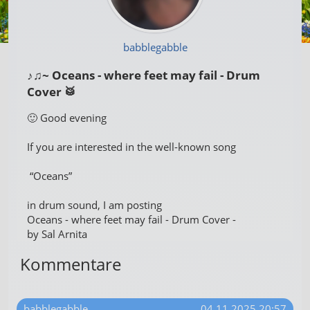
babblegabble
♪♫~ Oceans - where feet may fail - Drum
Cover 🥁
🙂 Good evening
If you are interested in the well-known song
“Oceans”
in drum sound, I am posting
Oceans - where feet may fail - Drum Cover -
by Sal Arnita
Kommentare
babblegabble
04.11.2025 20:57