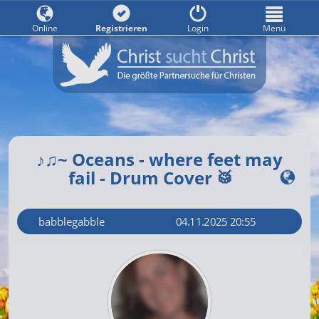
Online
Registrieren
Login
Menü
♪♫~ Oceans - where feet may
fail - Drum Cover 🥁
babblegabble
04.11.2025 20:55