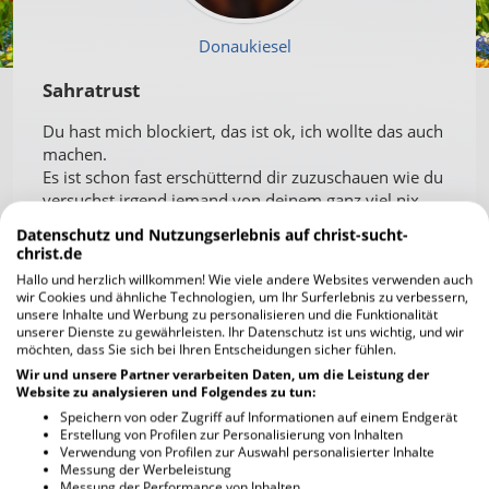
Donaukiesel
Sahratrust
Du hast mich blockiert, das ist ok, ich wollte das auch
machen.
Es ist schon fast erschütternd dir zuzuschauen wie du
versuchst irgend jemand von deinem ganz viel nix
wissen über Israel zu überzeugen, und jedesmal
Datenschutz und Nutzungserlebnis auf christ-sucht-
kommt einer und zerpflückt deine Aussagen in
christ.de
tausend kleine Schnipsel.
Hallo und herzlich willkommen! Wie viele andere Websites verwenden auch
Ich wünsche dir Frieden im Herzen liebe Sahratrust
wir Cookies und ähnliche Technologien, um Ihr Surferlebnis zu verbessern,
und Gottes Segen.
unsere Inhalte und Werbung zu personalisieren und die Funktionalität
unserer Dienste zu gewährleisten. Ihr Datenschutz ist uns wichtig, und wir
möchten, dass Sie sich bei Ihren Entscheidungen sicher fühlen.
Kommentare
Wir und unsere Partner verarbeiten Daten, um die Leistung der
Website zu analysieren und Folgendes zu tun:
Speichern von oder Zugriff auf Informationen auf einem Endgerät
Erstellung von Profilen zur Personalisierung von Inhalten
Verwendung von Profilen zur Auswahl personalisierter Inhalte
Messung der Werbeleistung
Messung der Performance von Inhalten