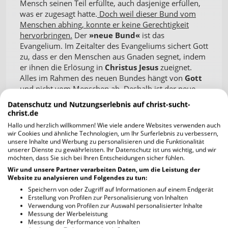
Mensch seinen Teil erfüllte, auch dasjenige erfüllen,
was er zugesagt hatte.
Doch weil dieser Bund vom
Menschen abhing, konnte er keine Gerechtigkeit
hervorbringen.
Der
»neue Bund«
ist das
Evangelium. Im Zeitalter des Evangeliums sichert Gott
zu, dass er den Menschen aus Gnaden segnet, indem
er ihnen die Erlösung in
Christus Jesus
zueignet.
Alles im Rahmen des neuen Bundes hängt von
Gott
und nicht vom Menschen ab. Deshalb ist der neue
Bund imstande, das zu erreichen, was der alte
Datenschutz und Nutzungserlebnis auf christ-sucht-
niemals hätte erreichen können.
christ.de
Paulus zeigt nun mehrere scharfe Kontraste zwischen
Hallo und herzlich willkommen! Wie viele andere Websites verwenden auch
Gesetz und Evangelium auf. Er beginnt hier in Vers 6,
wir Cookies und ähnliche Technologien, um Ihr Surferlebnis zu verbessern,
indem er sagt:
»… nicht des Buchstabens, sondern
unsere Inhalte und Werbung zu personalisieren und die Funktionalität
unserer Dienste zu gewährleisten. Ihr Datenschutz ist uns wichtig, und wir
des Geistes. Denn der Buchstabe tötet, der Geist
möchten, dass Sie sich bei Ihren Entscheidungen sicher fühlen.
aber macht lebendig.«
Die meisten Ausleger deuten
Wir und unsere Partner verarbeiten Daten, um die Leistung der
diese Worte folgendermaßen: Angenommen, jemand
Website zu analysieren und Folgendes zu tun:
nimmt einfach die äußerlichen Worte der Schrift, so
Speichern von oder Zugriff auf Informationen auf einem Endgerät
wie sie dastehen, und sucht sich an den Buchstaben
Erstellung von Profilen zur Personalisierung von Inhalten
zu halten, ohne danach zu verlangen, der
Verwendung von Profilen zur Auswahl personalisierter Inhalte
Messung der Werbeleistung
Gesamtaussage des Abschnitts zu gehorchen. Dies
Messung der Performance von Inhalten
bringt eher Schaden als Nutzen. Die Pharisäer waren