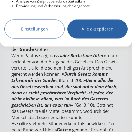
Analyse von Zielgruppen durch Statistiken
ein Beispiel dafür. Sie waren äußerst genau in der
Entwicklung und Verbesserung der Angebote
Einhaltung des Zehnten, erwiesen sich aber anderen
Menschen gegenüber als unbarmherzig und lieblos
(Matth 23,23). Dies ist zwar eine richtige Anwendung
Einstellungen
Alle akzeptieren
des Abschnitts, nicht jedoch die Auslegung. In Vers 6
bezieht sich das Wort »Buchstabe« auf das Gesetz des
Mose und das Wort
»Geist«
auf das Evangelium von
der
Gnade
Gottes.
Wenn Paulus sagt, dass
»der Buchstabe tötet«
, dann
spricht er von der Aufgabe des Gesetzes. Das Gesetz
verurteilt alle, die seinem heiligen Anspruch nicht
gerecht werden können.
»Durch Gesetz kommt
Erkenntnis der Sünde«
(Röm 3,20).
»Denn alle, die
aus Gesetzeswerken sind, die sind unter dem Fluch;
denn es steht geschrieben: Verflucht ist jeder, der
nicht bleibt in allem, was im Buch des Gesetzes
geschrieben ist, um es zu tun«
(Gal 3,10). Gott hat
das Gesetz nie als Mittel bestimmt, wodurch der
Mensch das Leben erhalten konnte.
Es sollte vielmehr
Sündenerkenntnis
bewirken. Der
neue Bund wird hier
»Geist«
genannt. Er steht für