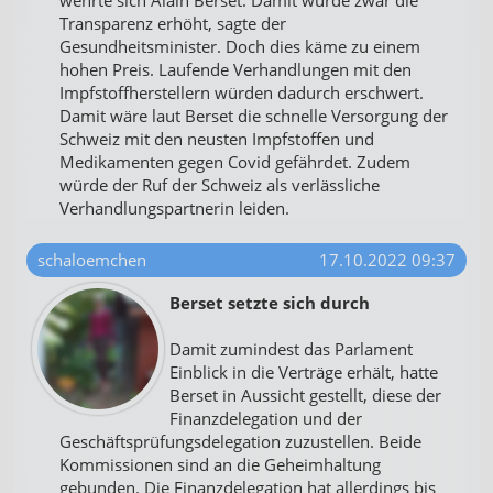
wehrte sich Alain Berset. Damit würde zwar die
Transparenz erhöht, sagte der
Gesundheitsminister. Doch dies käme zu einem
hohen Preis. Laufende Verhandlungen mit den
Impfstoffherstellern würden dadurch erschwert.
Damit wäre laut Berset die schnelle Versorgung der
Schweiz mit den neusten Impfstoffen und
Medikamenten gegen Covid gefährdet. Zudem
würde der Ruf der Schweiz als verlässliche
Verhandlungspartnerin leiden.
schaloemchen
17.10.2022 09:37
Berset setzte sich durch
Damit zumindest das Parlament
Einblick in die Verträge erhält, hatte
Berset in Aussicht gestellt, diese der
Finanzdelegation und der
Geschäftsprüfungsdelegation zuzustellen. Beide
Kommissionen sind an die Geheimhaltung
gebunden. Die Finanzdelegation hat allerdings bis