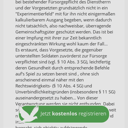
bei bestehender Fürsorgepflicht des Dienstherrn
und der Vorgesetzten grundsätzlich nicht in ein
"Experimentierfeld" mit für ihn nicht einigermaßen
kalkulierbarem Ausgang begeben, wenn dadurch
nicht tatsächlich, also nachweisbar, überragende
Gemeinschaftsgüter geschützt werden. Das ist bei
einer Impfung mit ihrer zur Zeit bekanntlich
eingeschränkten Wirkung wohl kaum der Fall...
Es erstaunt, dass Vorgesetzte, die gegenüber
unterstellten Soldaten zuvörderst zur Fürsorge
verpflichtet sind (vgl. § 10 Abs. 3 SG), leichtfertig
deren Gesundheit durch entsprechende Befehle
auf's Spiel zu setzen bereit sind , ohne sich
anscheinend einmal näher mit den
Rechtswidrigkeits- (§ 10 Abs. 4 SG) und
Unverbindlichkeitsgründen (insbesondere § 11 SG)
auseinandergesetzt zu haben... Von dieser
Verantwortung werden sie nicht entbunden. Dabei
sollten bei gewissenhafter Dienstausübung , soweit
Jetzt
kostenlos
registrieren
nicht vollständige Ignoranz gegenüber Fakten und
inzwischen auch wissenschaftlichen Studien
herrscht, sich objektiv aufdrängende