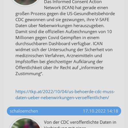
Das Informed Consent Action
Network (ICAN) hat gerade einen
großen Prozess gegen die US-Gesundheitsbehörde
CDC gewonnen und sie gezwungen, ihre V-SAFE
Daten über Nebenwirkungen herauszugeben.
Damit sind die offiziellen Aufzeichnungen von 10
Millionen gegen Covid Geimpften in einem
durchsuchbaren Dashboard verfügbar. ICAN
widmet sich der Untersuchung der Sicherheit von
medizinischen Verfahren, Arzneimitteln und
Impfstoffen bei gleichzeitiger Aufklärung der
Öffentlichkeit über ihr Recht auf „informierte
Zustimmung“.
https://tkp.at/2022/10/04/us-behoerde-cdc-muss-
daten-ueber-nebenwirkungen-veroeffentlichen/
schaloemchen
17.10.2022 14:18
Von der CDC veröffentlichte Daten in
Verbindung mit einer