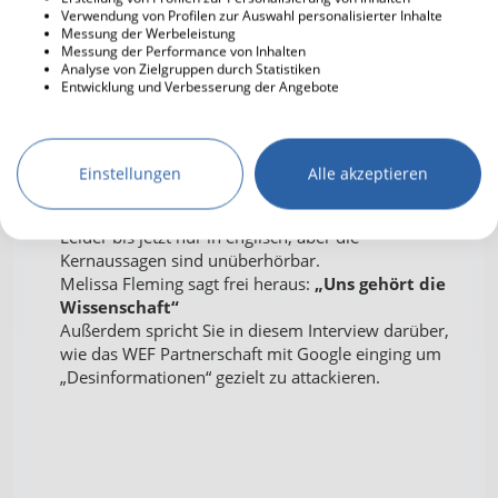
Pandemie der Geimpft
Verwendung von Profilen zur Auswahl personalisierter Inhalte
Messung der Werbeleistung
Messung der Performance von Inhalten
schaloemchen
17.10.2022 14:13
Analyse von Zielgruppen durch Statistiken
Entwicklung und Verbesserung der Angebote
Minute 46
Melissa Fleming
Under-Secretary for Global
Einstellungen
Alle akzeptieren
Communications, United Nations
Leider bis jetzt nur in englisch, aber die
Kernaussagen sind unüberhörbar.
Melissa Fleming sagt frei heraus:
„Uns gehört die
Wissenschaft“
Außerdem spricht Sie in diesem Interview darüber,
wie das WEF Partnerschaft mit Google einging um
„Desinformationen“ gezielt zu attackieren.