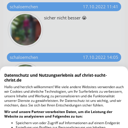
schaloemchen
17.10.2022 11:41
sicher nicht besser 😭
schaloemchen
17.10.2022 14:05
Dr. Charles Hoffe ~"92% of all Covid
deaths were in the vaccinated, so
Datenschutz und Nutzungserlebnis auf christ-sucht-
christ.de
this is a pandemic of the vaccinated"
Watch and share.
Hallo und herzlich willkommen! Wie viele andere Websites verwenden auch
wir Cookies und ähnliche Technologien, um Ihr Surferlebnis zu verbessern,
unsere Inhalte und Werbung zu personalisieren und die Funktionalität
https://twitter.com/LauraLynnTT/sta
unserer Dienste zu gewährleisten. Ihr Datenschutz ist uns wichtig, und wir
tus/1569873771129077761
möchten, dass Sie sich bei Ihren Entscheidungen sicher fühlen.
Wir und unsere Partner verarbeiten Daten, um die Leistung der
Dr. Charles Hoffe ~"92% aller Covid-Todesfälle
Website zu analysieren und Folgendes zu tun:
waren bei den Geimpften, also ist dies eine
Speichern von oder Zugriff auf Informationen auf einem Endgerät
Erstellung von Profilen zur Personalisierung von Inhalten