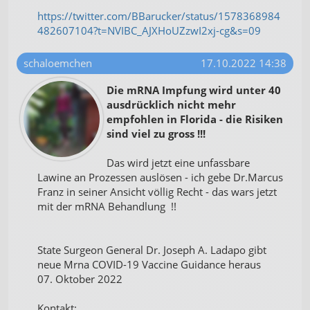
https://twitter.com/BBarucker/status/1578368984
482607104?t=NVIBC_AJXHoUZzwI2xj-cg&s=09
schaloemchen
17.10.2022 14:38
Die mRNA Impfung wird unter 40
ausdrücklich nicht mehr
empfohlen in Florida - die Risiken
sind viel zu gross !!!
Das wird jetzt eine unfassbare
Lawine an Prozessen auslösen - ich gebe Dr.Marcus
Franz in seiner Ansicht völlig Recht - das wars jetzt
mit der mRNA Behandlung !!
State Surgeon General Dr. Joseph A. Ladapo gibt
neue Mrna COVID-19 Vaccine Guidance heraus
07. Oktober 2022
Kontakt: