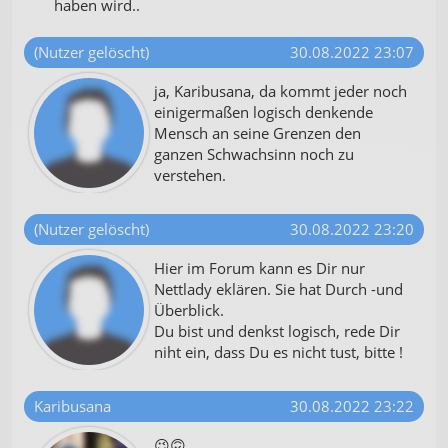
haben wird..
(Nutzer gelöscht)
30.08.2022 23:07
ja, Karibusana, da kommt jeder noch
einigermaßen logisch denkende
Mensch an seine Grenzen den
ganzen Schwachsinn noch zu
verstehen.
(Nutzer gelöscht)
30.08.2022 23:20
Hier im Forum kann es Dir nur
Nettlady eklären. Sie hat Durch -und
Überblick.
Du bist und denkst logisch, rede Dir
niht ein, dass Du es nicht tust, bitte !
Karibusana
30.08.2022 23:22
😉🙃