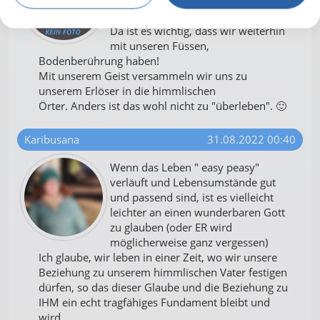
die Welt steht kopf!
Da ist es wichtig, dass wir weiterhin
mit unseren Füssen,
Bodenberührung haben!
Mit unserem Geist versammeln wir uns zu
unserem Erlöser in die himmlischen
Örter. Anders ist das wohl nicht zu "überleben". 🙂
Karibusana
31.08.2022 00:40
Wenn das Leben " easy peasy"
verläuft und Lebensumstände gut
und passend sind, ist es vielleicht
leichter an einen wunderbaren Gott
zu glauben (oder ER wird
möglicherweise ganz vergessen)
Ich glaube, wir leben in einer Zeit, wo wir unsere
Beziehung zu unserem himmlischen Vater festigen
dürfen, so das dieser Glaube und die Beziehung zu
IHM ein echt tragfähiges Fundament bleibt und
wird.