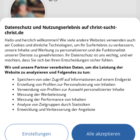
Datenschutz und Nutzungserlebnis auf christ-sucht-
christ.de
Hallo und herzlich willkommen! Wie viele andere Websites verwenden auch
(Nutzer gelöscht)
30.08.2022 23:29
wir Cookies und ähnliche Technologien, um Ihr Surferlebnis zu verbessern,
unsere Inhalte und Werbung zu personalisieren und die Funktionalität
Diese "Sanktionen" haben noch nie
unserer Dienste zu gewährleisten. Ihr Datenschutz ist uns wichtig, und wir
möchten, dass Sie sich bei Ihren Entscheidungen sicher fühlen.
das bewirkt, was man damit
erreichen wollte.
Wir und unsere Partner verarbeiten Daten, um die Leistung der
Website zu analysieren und Folgendes zu tun:
Haben diese Sanktionen den Krieg
Speichern von oder Zugriff auf Informationen auf einem Endgerät
sofort beendet?-NEIN
Erstellung von Profilen zur Personalisierung von Inhalten
Hat es Putin irgendwie beeindruckt,
Verwendung von Profilen zur Auswahl personalisierter Inhalte
oder ein Umdenken bewirkt?-NEIN
Messung der Werbeleistung
Messung der Performance von Inhalten
Sind wir eingentlich selbst die sanktionierten?-JA
Analyse von Zielgruppen durch Statistiken
Entwicklung und Verbesserung der Angebote
EchtePerle
30.08.2022 23:36
Ja, Karibusana,
Einstellungen
Alle akzeptieren