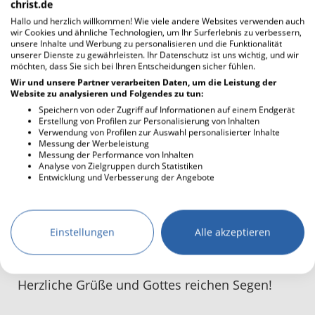
christ.de
Am 6. Dezember 2013 war unsere
Hallo und herzlich willkommen! Wie viele andere Websites verwenden auch
wir Cookies und ähnliche Technologien, um Ihr Surferlebnis zu verbessern,
standesamtliche Hochzeit in Korntal und am
unsere Inhalte und Werbung zu personalisieren und die Funktionalität
21. Juni 2014 war unsere kirchliche Hochzeit in
unserer Dienste zu gewährleisten. Ihr Datenschutz ist uns wichtig, und wir
möchten, dass Sie sich bei Ihren Entscheidungen sicher fühlen.
Pretzschendorf. Wir müssen unsere Hochzeit
Wir und unsere Partner verarbeiten Daten, um die Leistung der
zwei Mal feiern damit meine Eltern von
Website zu analysieren und Folgendes zu tun:
Indonesien im Sommer mit uns in
Speichern von oder Zugriff auf Informationen auf einem Endgerät
Erstellung von Profilen zur Personalisierung von Inhalten
Deutschland feiern dürfen (In Indonesien
Verwendung von Profilen zur Auswahl personalisierter Inhalte
haben wir kein Winter) Dann feierten wir
Messung der Werbeleistung
Messung der Performance von Inhalten
nochmal am 11. Juli 2015 unsere traditionelle
Analyse von Zielgruppen durch Statistiken
Hochzeit in Indonesien (die traditionelle
Entwicklung und Verbesserung der Angebote
Hochzeit war wichtig für meine Eltern damit
meine ganze Familie meinen Mann kennen)
Einstellungen
Alle akzeptieren
Wir möchten uns für Euren Dienst bedanken.
Herzliche Grüße und Gottes reichen Segen!