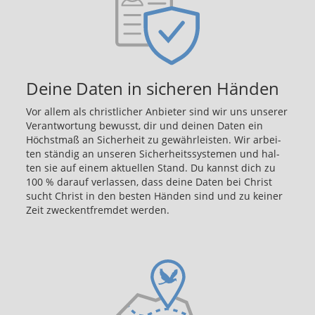
Deine Daten in sicheren Händen
Vor allem als christ­li­cher An­bie­ter sind wir uns un­se­rer
Ver­ant­wor­tung be­wusst, dir und dei­nen Daten ein
Höchst­maß an Si­cher­heit zu ge­währ­leis­ten. Wir ar­bei­
ten stän­dig an un­se­ren Si­cher­heits­sys­te­men und hal­
ten sie auf einem ak­tu­el­len Stand. Du kannst dich zu
100 % dar­auf ver­las­sen, dass deine Daten bei Christ
sucht Christ in den bes­ten Hän­den sind und zu kei­ner
Zeit zweck­ent­frem­det wer­den.