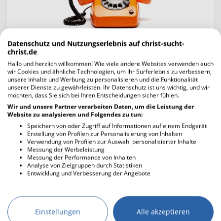
Wir sind für dich da
Datenschutz und Nutzungserlebnis auf christ-sucht-
christ.de
Du hast Fragen zu unserer Seite oder technische
Hallo und herzlich willkommen! Wie viele andere Websites verwenden auch
Probleme mit Christ sucht Christ? Kein Problem, wir
wir Cookies und ähnliche Technologien, um Ihr Surferlebnis zu verbessern,
helfen dir gerne weiter!
unsere Inhalte und Werbung zu personalisieren und die Funktionalität
unserer Dienste zu gewährleisten. Ihr Datenschutz ist uns wichtig, und wir
möchten, dass Sie sich bei Ihren Entscheidungen sicher fühlen.
Du kannst uns jederzeit eine E-Mail schreiben.
Wir und unsere Partner verarbeiten Daten, um die Leistung der
Website zu analysieren und Folgendes zu tun:
Weitere Informationen zu unserem Support findest
Speichern von oder Zugriff auf Informationen auf einem Endgerät
du auf unserer
Kontaktseite
.
Erstellung von Profilen zur Personalisierung von Inhalten
Verwendung von Profilen zur Auswahl personalisierter Inhalte
Messung der Werbeleistung
Messung der Performance von Inhalten
Analyse von Zielgruppen durch Statistiken
Entwicklung und Verbesserung der Angebote
Einstellungen
Alle akzeptieren