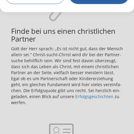
Finde bei uns einen christlichen
Partner
Gott der Herr sprach: „Es ist nicht gut, dass der Mensch
al­lein sei.“ Christ-sucht-Christ wird dir bei der Part­ner­
su­che be­hilf­lich sein. Wir sind fest davon über­zeugt,
dass sich das Leben als Christ, mit einem christ­li­chen
Part­ner an der Seite, viel­fach bes­ser meis­tern lässt.
Egal ob es um Part­ner­schaft oder Kin­der­er­zie­hung
geht, ein glei­ches Fun­da­ment wird hier vie­les ver­ein­fa­
chen. Die Er­folgs­quo­te gibt uns recht. Sei herz­lich ein­
ge­la­den, einen Blick auf un­se­re
Er­folgs­ge­schich­ten
zu
wer­fen.