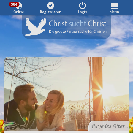
584
Online
Registrieren
Login
Menü
584
gerade online
für jedes Alter...