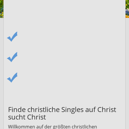
DIE GRÖSSTE CHRIST­LICHE PART­NER­S
UCHE
IN DEUTSCHLAND, ÖSTERREICH UND DER SCHWEIZ
CHRISTLICH
VON CHRISTEN FÜR CHRISTEN
UNZÄHLIGE ERFOLGSSTORIES
SEIT ÜBER 20 JAHREN
SERIÖS
JEDES PROFIL HANDGEPRÜFT
Finde christliche Singles auf Christ
sucht Christ
Willkommen auf der größten christlichen