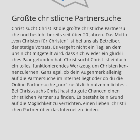
Größte christliche Partnersuche
Christ-sucht-Christ ist die größ­te christ­li­che Part­ner­su­
che und be­steht be­reits seit über 20 Jah­ren. Das Motto
„von Chris­ten für Chris­ten“ ist bei uns als Be­trei­ber,
der ste­ti­ge Vor­satz. Es ver­geht nicht ein Tag, an dem
uns nicht mit­ge­teilt wird, dass sich wie­der ein glück­li­
ches Paar ge­fun­den hat. Christ sucht Christ ist ein­fach
ein tol­les, funk­tio­nie­ren­des Werk­zeug um Chris­ten ken­
nenzuler­nen. Ganz egal, ob dein Au­gen­merk al­lei­nig
auf die Part­ner­su­che im In­ter­net liegt oder ob du die
On­line Part­ner­su­che „nur“ zu­sätz­lich nut­zen möch­test.
Bei Christ-sucht-Christ hast du gute Chan­cen einen
christ­li­chen Part­ner zu fin­den. Es be­steht kein Grund
auf die Mög­lich­keit zu ver­zich­ten, einen lie­ben, christ­li­
chen Part­ner über das In­ter­net zu fin­den.